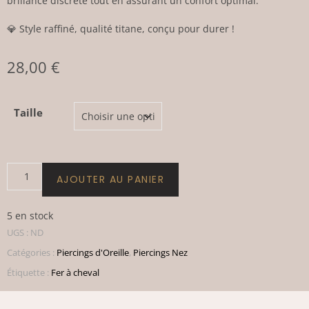
brillance discrète tout en assurant un confort optimal.
💎 Style raffiné, qualité titane, conçu pour durer !
28,00
€
Taille
AJOUTER AU PANIER
5 en stock
UGS :
ND
Catégories :
Piercings d'Oreille
,
Piercings Nez
Étiquette :
Fer à cheval