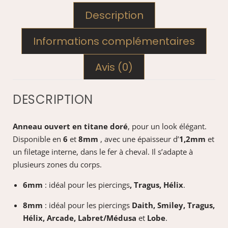
Description
Informations complémentaires
Avis (0)
DESCRIPTION
Anneau ouvert en titane doré
, pour un look élégant.
Disponible en
6
et
8mm
, avec une épaisseur d’
1,2mm
et
un filetage interne, dans le fer à cheval. Il s’adapte à
plusieurs zones du corps.
6mm
: idéal pour les piercings
, Tragus, Hélix
.
8mm
: idéal pour les piercings
Daith, Smiley, Tragus,
Hélix, Arcade, Labret/Médusa
et
Lobe
.