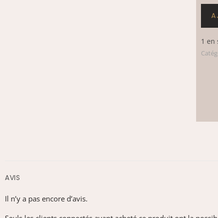
A
1 en 
Catég
AVIS
Il n’y a pas encore d’avis.
Seuls les clients connectés ayant acheté ce produit ont la possibil