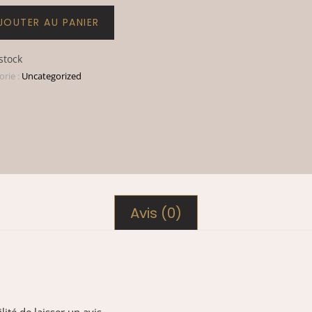
JOUTER AU PANIER
stock
orie :
Uncategorized
Avis (0)
ité de laisser un avis.