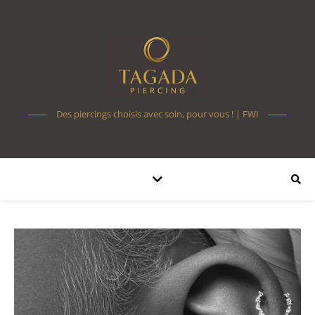
Des piercings choisis avec soin, pour vous ! | FWI