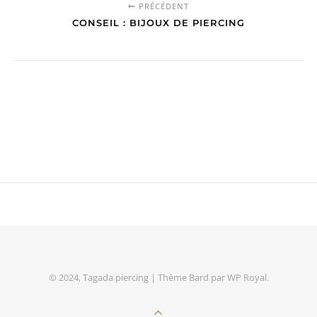
PRÉCÉDENT
CONSEIL : BIJOUX DE PIERCING
© 2024, Tagada piercing |
Thème Bard par
WP Royal
.